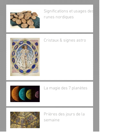
Significations et usages des
runes nordiques
Cristaux & signes astro
La magie des 7 planètes
Prières des jours de la
semaine