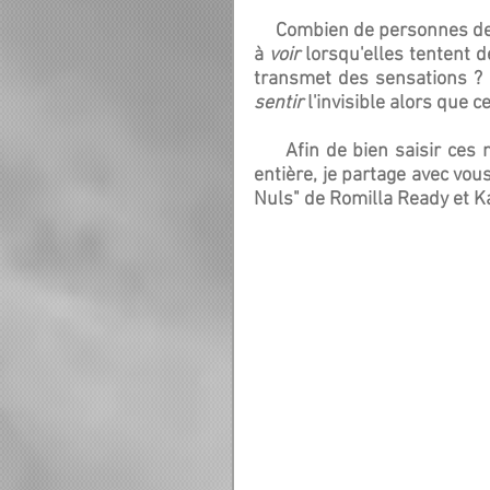
     Combien de personnes de nature kinesthésiques se plaignent de ne pas réussir 
à 
voir 
lorsqu'elles tentent d
sentir 
l'invisible alors que c
     Afin de bien saisir ces notions, dont les répercussions s'étendent à notre vie 
entière, je partage avec vou
Nuls" de Romilla Ready et K