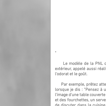
"
     Le modèle de la PNL décrit la façon dont vous vous représentez le monde 
extérieur, appelé aussi réalit
l'odorat et le goût.
     Par exemple, prêtez attention à ce qui se passe dans votre tête et votre corps 
lorsque je dis : "Pensez à 
l'image d'une table couverte
et des fourchettes, un serve
de discuter dans la cuisine