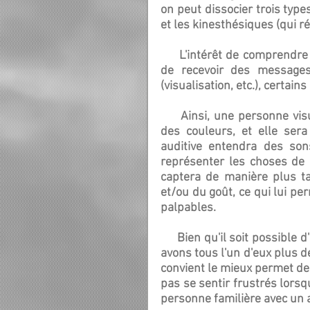
on peut dissocier trois types
et les kinesthésiques (qui ré
     L'intérêt de comprendre ces différences réside dans le fait que lorsqu'il s'agit 
de recevoir des messages
(visualisation, etc.), certain
     Ainsi, une personne visuelle aura plutôt tendance à percevoir des images ou 
des couleurs, et elle sera
auditive entendra des son
représenter les choses de 
captera de manière plus tac
et/ou du goût, ce qui lui pe
palpables.
     Bien qu'il soit possible d'être familier avec plusieurs types de perception, nous 
avons tous l'un d'eux plus d
convient le mieux permet de 
pas se sentir frustrés lors
personne familière avec un 