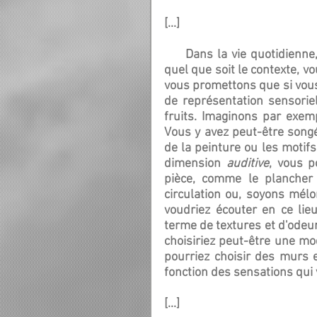
[...]
     Dans la vie quotidienne, vous utilisez vos sens VAK de façon naturelle. Mais, 
quel que soit le contexte, v
vous promettons que si vous
de représentation sensoriell
fruits. Imaginons par exemp
Vous y avez peut-être song
de la peinture ou les motifs
dimension 
auditive
, vous p
pièce, comme le plancher 
circulation ou, soyons mél
voudriez écouter en ce lieu
terme de textures et d'odeur
choisiriez peut-être une mo
pourriez choisir des murs 
fonction des sensations qui 
[...]