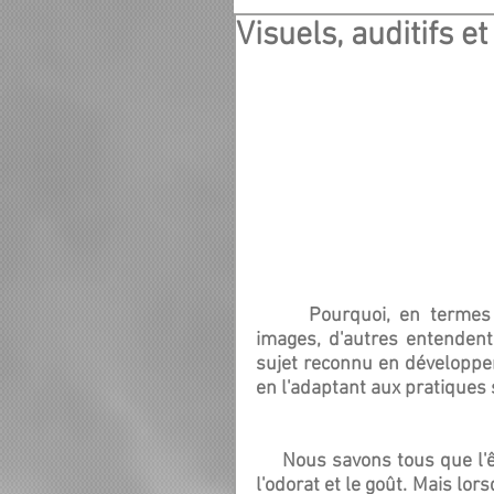
Visuels, auditifs e
      Pourquoi, en termes de guidances ou d'énergétique, certains voient des 
images, d'autres entendent
sujet reconnu en développem
en l'adaptant aux pratiques s
     Nous savons tous que l'être humain utilise cinq sens : la vue, l'ouïe, le toucher, 
l'odorat et le goût. Mais lors