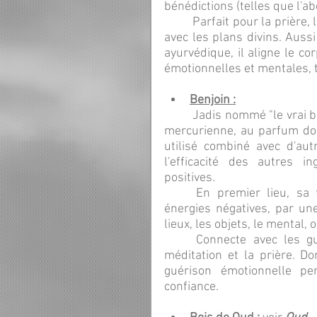
bénédictions (telles que l'ab
	Parfait pour la prière, la méditation, les travaux de dévotion ou toute reliance 
avec les plans divins. Auss
ayurvédique, il aligne le cor
émotionnelles et mentales, t
Benjoin :
	Jadis nommé "le vrai baume", le benjoin est une résine aromatique de nature 
mercurienne, au parfum dou
utilisé combiné avec d'autr
l'efficacité des autres in
positives.
	En premier lieu, sa fumée nettoie en douceur mais en profondeur les 
énergies négatives, par une 
lieux, les objets, le mental,
	Connecte avec les guides spirituels en élevant la vibration, aidant à la 
méditation et la prière. D
guérison émotionnelle pe
confiance.