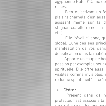
égyptienne Hator ("Dame de j
riches.
	Bien qu'activant un feu intérieur bénéfique à l'attraction sensuelle et aux 
plaisirs charnels, c'est auss
agissant même sur la cha
stagnantes, elle remet en ac
etc.).
	Elle 'réveille' donc, quel que soit le plan, et agit comme un amplificateur 
global. L'une des ses princi
manifestation de vos deman
densification dans la matièr
	Apporte un coup de boost énergétique (lors d'un manque de motivation ou de 
passion par exemple), pour 
spirituelle. Elle offre auss
visibles comme invisibles, 
redonne spontanéité et créativ
Cèdre :
	Présent dans de nombreuses cultures depuis l'antiquité, cet arbre 
protecteur est associé à la f
sacré, il chasse les énergie