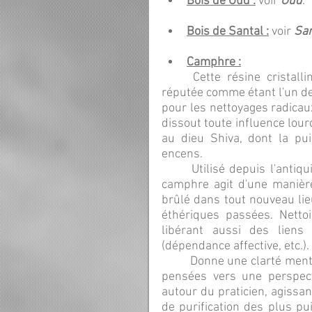
Bois de Oud :
voir 
Oud
.
Bois de Santal :
voir 
San
Camphre :
	Cette résine cristalline, au parfum frais très puissant et pénétrant, est 
réputée comme étant l'un de
pour les nettoyages radicaux
dissout toute influence lourd
au dieu Shiva, dont la pui
encens.
	Utilisé depuis l'antiquité comme désinfectant de l'air dans les hôpitaux, le 
camphre agit d'une manière s
brûlé dans tout nouveau lie
éthériques passées. Netto
libérant aussi des liens 
(dépendance affective, etc.).
	Donne une clarté mentale inébranlable, chassant les illusions, et élevant les 
pensées vers une perspecti
autour du praticien, agissan
de purification des plus pu