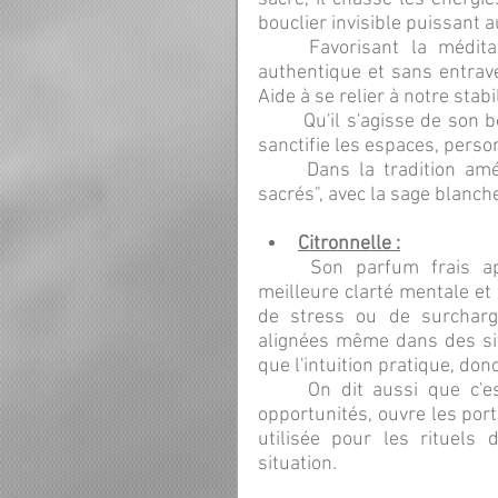
bouclier invisible puissant 
	Favorisant la méditation profonde, il permet une connexion spirituelle 
authentique et sans entrave
Aide à se relier à notre stab
	Qu'il s'agisse de son bois en copeaux, ses aiguilles ou sa résine, il purifie et 
sanctifie les espaces, person
	Dans la tradition amérindienne, il est considéré comme l'un des "Quatre 
sacrés", avec la sage blanche,
Citronnelle :
	Son parfum frais apporte une purification puissante, permettant une 
meilleure clarté mentale et 
de stress ou de surcharg
alignées même dans des situ
que l'intuition pratique, donc
	On dit aussi que c'est une plante qui apporte la chance, manifeste les 
opportunités, ouvre les porte
utilisée pour les rituels 
situation.