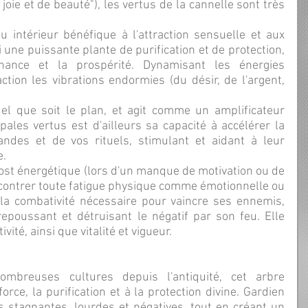
oie et de beauté"), les vertus de la cannelle sont très 
i une puissante plante de purification et de protection, 
nce et la prospérité. Dynamisant les énergies 
tion les vibrations endormies (du désir, de l'argent, 
pales vertus est d'ailleurs sa capacité à accélérer la 
des et de vos rituels, stimulant et aidant à leur 
e.
contrer toute fatigue physique comme émotionnelle ou 
i la combativité nécessaire pour vaincre ses ennemis, 
repoussant et détruisant le négatif par son feu. Elle 
ité, ainsi que vitalité et vigueur.
orce, la purification et à la protection divine. Gardien 
s stagnantes, lourdes et négatives, tout en créant un 