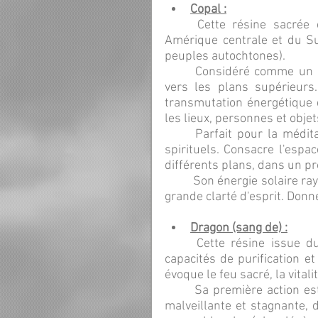
Copal :
	Cette résine sacrée et ancienne est utilisée depuis des millénaires en 
Amérique centrale et du Su
peuples autochtones).
	Considéré comme un pont entre les mondes, le copal véhicule les prières 
vers les plans supérieurs.
transmutation énergétique du
les lieux, personnes et objet
	Parfait pour la méditation, la prière, toute forme de rituels ou de travaux 
spirituels. Consacre l'espace
différents plans, dans un pr
	Son énergie solaire rayonne d'une vibration joyeuse et expansive, et offre une 
grande clarté d'esprit. Donn
Dragon (sang de) :
	Cette résine issue du dragonnier est particulièrement réputée pour ses 
capacités de purification et
évoque le feu sacré, la vital
	Sa première action est de chasser sans ménagement toute énergie lourde, 
malveillante et stagnante, 