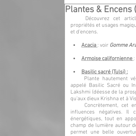
Plantes & Encens (
Découvrez cet arti
propriétés et usages magique
et d'encens.
Acacia 
: voir 
Gomme Ara
Armoise californienne 
:
Basilic sacré (Tulsi) :
	Plante hautement vénérée dans les traditions hindoues, le Tulsi (aussi 
appelé Basilic Sacré ou I
Lakshmi (déesse de la prospé
qu'aux dieux Krishna et à Vi
	Concrètement, cet encens nettoie les énergies souillées et éloigne les 
influences négatives. Il 
énergétiques, tout en appo
champ de lumière autour de 
permet une belle ouvertur