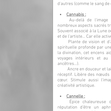
d'autres (comme le sang de dr
Cannabis :
	Au-delà de l'image que peut véhiculer cette plante, elle possède de 
nombreux aspects sacrés tr
Souvent associé à la Lune ou
et de l'artiste... Car elle act
	Plante de vision et d'amplification sensorielle, elle apporte une connexion 
spirituelle profonde par un
la divination, cet encens ai
voyages intérieurs et au c
ancêtres...).
	Ancre en douceur et laisse aller les tensions sur tous les plans, rendant plus 
réceptif. Libère des nœuds e
cœur. Stimule aussi l'imagi
créativité artistique.
Cannelle :
	Épice chaleureuse d'une forte énergie vénusienne (lui ayant valu la 
réputation d'être un aphr