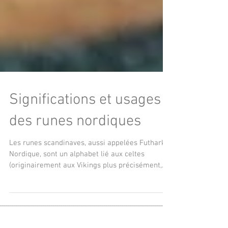
Significations et usages
des runes nordiques
Les runes scandinaves, aussi appelées Futhark
Nordique, sont un alphabet lié aux celtes
(originairement aux Vikings plus précisément,
mais qui s'est largement rependu puis fut
adapté à la suite des invasions).
Vraisemblablement issu de l'alphabet grec ou