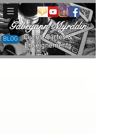
Gabryann Myrddin
Livres, Cartes &
BLOG
Enseignements