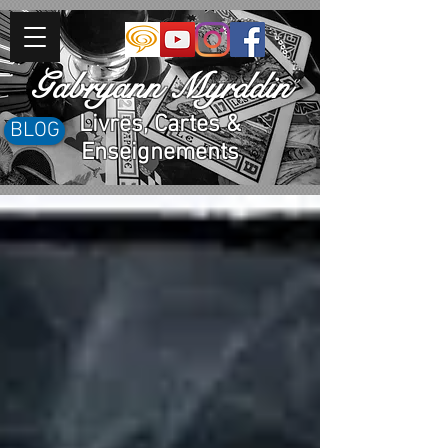
Gabryann Myrddin
Livres, Cartes &
BLOG
Enseignements